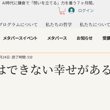
AI時代に鎌倉で「問いを立てる」力を養う７ヶ月間。
ログイン
プログラムについて
私たちの哲学
私たちについ
メタバースイベント
メタバース
お知らせ
受
8月24日
読了時間: 5分
nschoolの成果
ライフシフト
講座
生成AI
4
はできない幸せがあ
2.ムーンショットの夢想家
3.人生探求の巡礼者