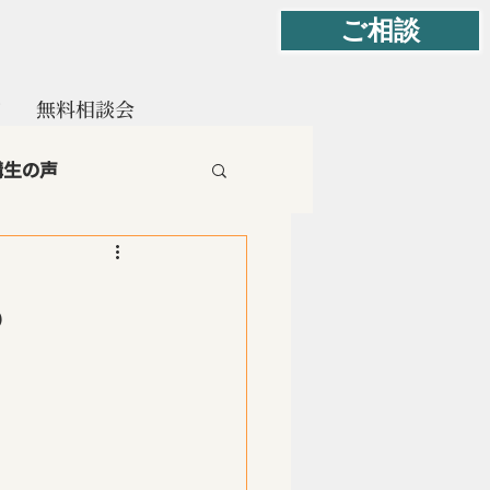
ご相談
て
無料相談会
講生の声
.岐路に立つプロ
る