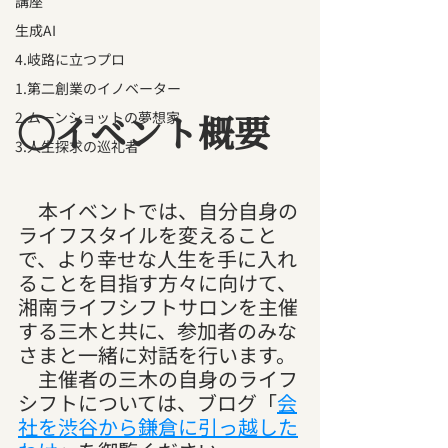
講座
生成AI
4.岐路に立つプロ
1.第二創業のイノベーター
◯イベント概要
2.ムーンショットの夢想家
3.人生探求の巡礼者
　本イベントでは、自分自身の
ライフスタイルを変えること
で、より幸せな人生を手に入れ
ることを目指す方々に向けて、
湘南ライフシフトサロンを主催
する三木と共に、参加者のみな
さまと一緒に対話を行います。
　主催者の三木の自身のライフ
シフトについては、ブログ「
会
社を渋谷から鎌倉に引っ越した