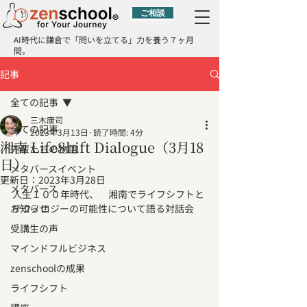
ご相談
AI時代に鎌倉で「問いを立てる」力を養う７ヶ月
間。
記事
全ての記事
三木康司
全ての記事
2023年3月13日
読了時間: 4分
湘南 LifeShift Dialogue（3月18
先輩たちの物語
日）
メタバースイベント
更新日：
2023年3月28日
メタバース
人生１００年時代、　湘南でライフシフトと
お知らせ
テクノロジーの可能性について語る対話会
受講生の声
マインドフルビジネス
zenschoolの成果
ライフシフト