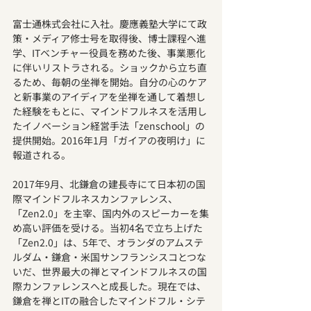
富士通株式会社に入社。慶應義塾大学にて政
策・メディア修士号を取得後、博士課程へ進
学、ITベンチャー役員を務めた後、事業悪化
に伴いリストラされる。ショックから立ち直
るため、毎朝の坐禅を開始。自分の心のケア
と新事業のアイディアを坐禅を通して着想し
た経験をもとに、マインドフルネスを活用し
たイノベーション経営手法「zenschool」の
提供開始。2016年1月「ガイアの夜明け」に
報道される。
2017年9月、北鎌倉の建長寺にて日本初の国
際マインドフルネスカンファレンス、
「Zen2.0」を主宰、国内外のスピーカーを集
め高い評価を受ける。当初4名で立ち上げた
「Zen2.0」は、5年で、オランダのアムステ
ルダム・鎌倉・米国サンフランシスコとつな
いだ、世界最大の禅とマインドフルネスの国
際カンファレンスへと成長した。現在では、
鎌倉を禅とITの融合したマインドフル・シテ