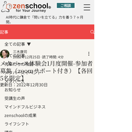
ご相談
AI時代に鎌倉で「問いを立てる」力を養う７ヶ月
間。
記事
全ての記事
三木康司
全ての記事
2022年12月25日
読了時間: 4分
メタバース体験会1月度開催-参加者
先輩たちの物語
募集（zoomサポート付き）【各回
メタバースイベント
5名限定】
メタバース
更新日：
2022年12月30日
お知らせ
受講生の声
マインドフルビジネス
zenschoolの成果
ライフシフト