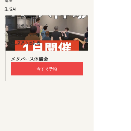
講座
生成AI
4.岐路に立つプロ
1.第二創業のイノベーター
2.ムーンショットの夢想家
3.人生探求の巡礼者
メタバース体験会
今すぐ予約