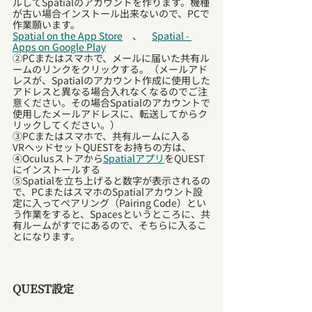
ルしてSpatialのアカウントを作ります。機種
が古い場合インストール出来ないので、PCで
作業願います。
Spatial on the App Store
　、　
Spatial - 
Apps on Google Play
②PCまたはスマホで、メールに届いた共有ル
ームのリンクをクリックする。（メールアド
レスが、Spatialのアカウント作成に使用した
アドレスと異なる場合入れなくなるのでご注
意ください。その場合Spatialのアカウントで
使用したメールアドレスに、転送してからク
リックしてください。）
③PCまたはスマホで、共有ルームに入る
VRヘッドセットQUESTをお持ちの方は、
④Oculusストアから
Spatialアプリ
をQUEST
にインストールする
⑤Spatialを立ち上げると数字が表示されるの
で、PCまたはスマホのSpatialアカウント設
定に入ってペアリング（Pairing Code）とい
う作業をすると、Spacesというところに、共
有ルームがすでにあるので、そちらに入るこ
とになります。
QUEST設定