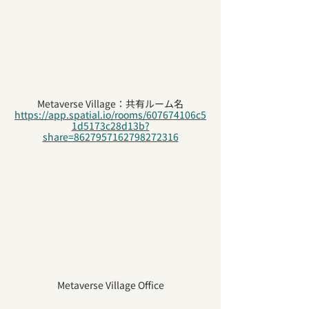
Metaverse Village：共有ルーム名
https://app.spatial.io/rooms/607674106c5
1d5173c28d13b?
share=8627957162798272316
Metaverse Village Office