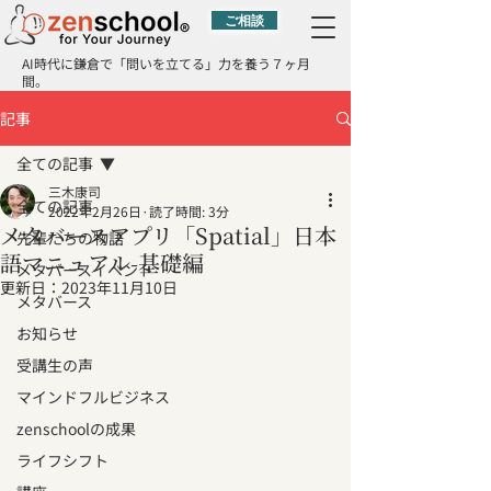
ご相談
AI時代に鎌倉で「問いを立てる」力を養う７ヶ月
間。
記事
全ての記事
三木康司
全ての記事
2022年2月26日
読了時間: 3分
メタバースアプリ「Spatial」日本
先輩たちの物語
語マニュアル-基礎編
メタバースイベント
更新日：
2023年11月10日
メタバース
お知らせ
受講生の声
マインドフルビジネス
zenschoolの成果
ライフシフト