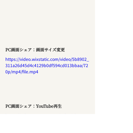
PC画面シェア：画面サイズ変更
https://video.wixstatic.com/video/5b8902_
311a26d45d4c4129b0df594cd013bbaa/72
0p/mp4/file.mp4
PC画面シェア：YouTube再生
https://video.wixstatic.com/video/5b8902_
59613c141de54b55876bd55959ee9c69/72
0p/mp4/file.mp4