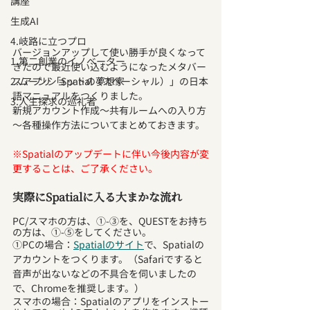
講座
生成AI
4.岐路に立つプロ
バージョンアップして使い勝手が良くなって
1.第二創業のイノベーター
きたので最近使い込むようになったメタバー
スアプリ「Spatial（スペーシャル）」の日本
2.ムーンショットの夢想家
語マニュアルをつくりました。
3.人生探求の巡礼者
新規アカウント作成～共有ルームへの入り方
～各種操作方法についてまとめておきます。
※Spatialのアップデートに伴い今後内容が変
更することは、ご了承ください。
実際にSpatialに入る大まかな流れ
PC/スマホの方は、①-③を、QUESTをお持ち
の方は、①-⑤をしてください。
①PCの場合：
Spatialのサイト
で、Spatialの
アカウントをつくります。（Safariですると
音声が出ないなどの不具合を伺いましたの
で、Chromeを推奨します。）
スマホの場合：Spatialのアプリをインストー