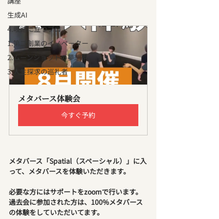
講座
生成AI
4.岐路に立つプロ
1.第二創業のイノベーター
2.ムーンショットの夢想家
3.人生探求の巡礼者
メタバース体験会
今すぐ予約
メタバース「Spatial（スペーシャル）」に入
って、メタバースを体験いただきます。
必要な方にはサポートをzoomで行います。
過去会に参加された方は、100%メタバース
の体験をしていただいてます。