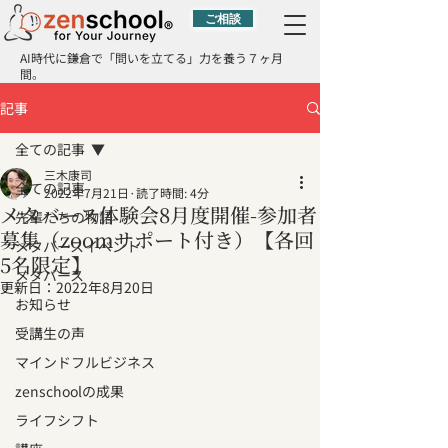
ご相談
AI時代に鎌倉で「問いを立てる」力を養う７ヶ月
間。
記事
全ての記事
三木康司
全ての記事
2022年7月21日
読了時間: 4分
メタバース体験会8月度開催-参加者
先輩たちの物語
募集（zoomサポート付き）【各回
メタバースイベント
5名限定】
メタバース
更新日：
2022年8月20日
お知らせ
受講生の声
マインドフルビジネス
zenschoolの成果
ライフシフト