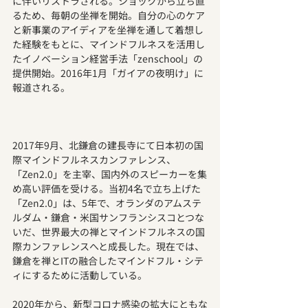
に伴いリストラされる。ショックから立ち直
るため、毎朝の坐禅を開始。自分の心のケア
と新事業のアイディアを坐禅を通して着想し
た経験をもとに、マインドフルネスを活用し
たイノベーション経営手法「zenschool」の
提供開始。2016年1月「ガイアの夜明け」に
報道される。
2017年9月、北鎌倉の建長寺にて日本初の国
際マインドフルネスカンファレンス、
「Zen2.0」を主宰、国内外のスピーカーを集
め高い評価を受ける。当初4名で立ち上げた
「Zen2.0」は、5年で、オランダのアムステ
ルダム・鎌倉・米国サンフランシスコとつな
いだ、世界最大の禅とマインドフルネスの国
際カンファレンスへと成長した。現在では、
鎌倉を禅とITの融合したマインドフル・シテ
ィにするために活動している。
2020年から、新型コロナ感染の拡大にともな