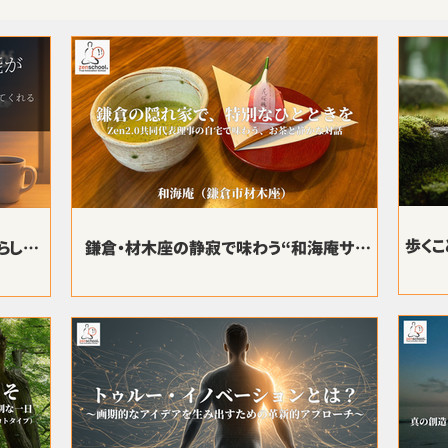
歩くこ
らしすぎ
鎌倉・材木座の静寂で味わう“和海庵サロ
ンテンツ
ン”――お茶と対話がほどく、心の襞（ひだ）