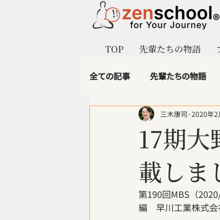
TOP
先輩たちの物語
全ての記事
先輩たちの物語
三木康司
2020年
マインドフルビジネス
ze
17期大
1.第二創業のイノベーター
載しま
第190回MBS（2
編　早川工業株式会