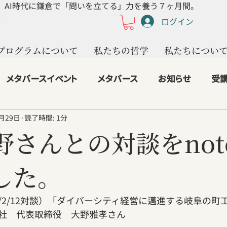
AI時代に鎌倉で「問いを立てる」力を養う７ヶ月間。
ログイン
プログラムについて
私たちの哲学
私たちについ
メタバースイベント
メタバース
お知らせ
受
2月29日
読了時間: 1分
nschoolの成果
ライフシフト
講座
生成AI
4
野さんとの対談をnot
2.ムーンショットの夢想家
3.人生探求の巡礼者
した。
020/2/12対談）「ダイバーシティ経営に邁進する岐阜の
社　代表取締役　大野雅孝さん