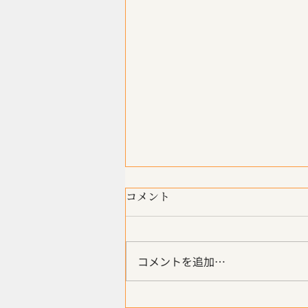
コメント
コメントを追加…
「zenschool×無敵経」むて