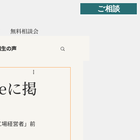
ご相談
て
無料相談会
講生の声
.岐路に立つプロ
eに掲
町工場経営者」前