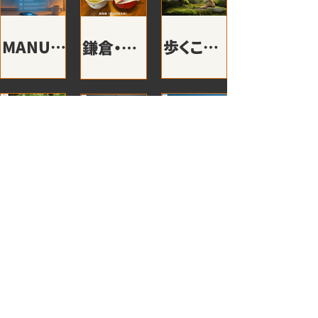
掲載しました。
MANUS
歩くこと
鎌倉・材
のスケジ
で人生が
木座の静
ュール機
変わる
寂で味わ
能が素晴
「Anblin
う“和海
らしすぎ
g™」と
庵サロ
北鎌倉の
「正解の
AI時代に
る！AIが
は？
ン”――
禅寺を歩
先に残る
求められ
毎朝最新
お茶と対
きながら
問いへ」
る真のイ
トピック
BLOG
利用規約
よくあるご質問
会社概要
話がほど
“本当の
──zen
ノベーシ
をX用コ
く、心の
特定商取引法に基く表記
キャンセルポリシー
自分” と
school
ョン力 〜
ンテンツ
襞（ひだ）
出会う
鎌
まずは話を聞いてみる
トゥルー
で納品し
──Anb
倉 で“静
イノベー
株式会社enmono
てくれる