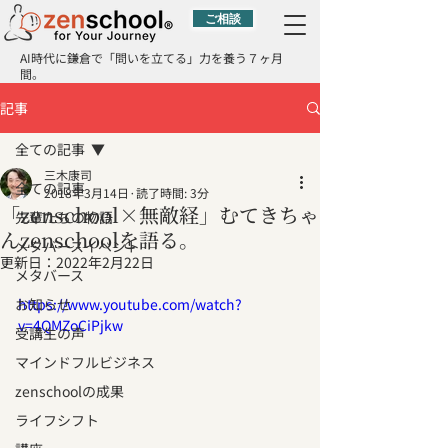
ご相談
AI時代に鎌倉で「問いを立てる」力を養う７ヶ月
間。
記事
全ての記事
三木康司
全ての記事
2018年3月14日
読了時間: 3分
「zenschool×無敵経」むてきちゃ
先輩たちの物語
んzenschoolを語る。
メタバースイベント
更新日：
2022年2月22日
メタバース
お知らせ
https://www.youtube.com/watch?
v=4QMZoCiPjkw
受講生の声
マインドフルビジネス
zenschoolの成果
ライフシフト