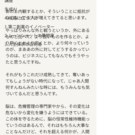
講座
生成AI
あのぉ内観するとか、そういうことに抵抗が
なくなってる人が増えてきてると思います。
4.岐路に立つプロ
1.第二創業のイノベーター
やっぱりみんな外と戦うというか、外にある
2.ムーンショットの夢想家
ものと比べて、より良いものを作るとか、よ
り早くとかより安くとか、より何々っていう
3.人生探求の巡礼者
のが、まああの外に対してどうするかってい
うのは、ビジネスにしてもなんでもそうやっ
たと思うんですね。
それがもうこれだけ成熟してきて、奪いあっ
てもしょうがない時代になって、じゃあ人間
何すんねんみたいな時には、もうみんなも気
づいてるんだと思うんです。
脳は、危機管理の専門家やから、その変化は
危ないから変化を嫌うようにはできている。
この体を守るために、脳の恒常性維持機能っ
ていうのはあるんで、それはもちろん大事な
ことなんだけど、それを超える何かが、人間