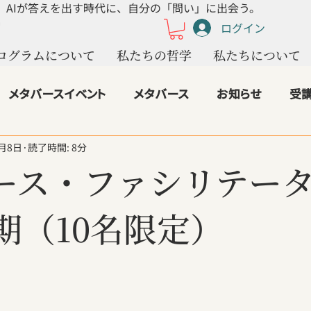
AIが答えを出す時代に、自分の「問い」に出会う。
ログイン
ログラムについて
私たちの哲学
私たちについて
メタバースイベント
メタバース
お知らせ
受
2月8日
読了時間: 8分
nschoolの成果
ライフシフト
講座
生成AI
4
ース・ファシリテー
2.ムーンショットの夢想家
3.人生探求の巡礼者
期（10名限定）