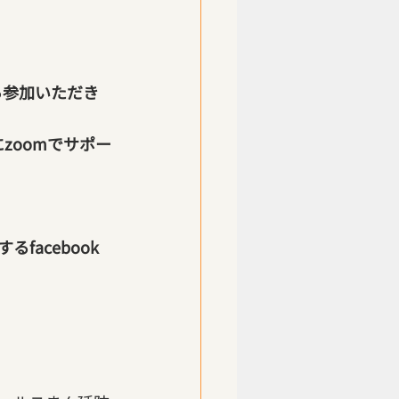
ら参加いただき
にzoomでサポー
acebook