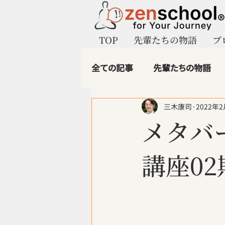
TOP
先輩たちの物語
プ
全ての記事
先輩たちの物語
三木康司
2022年
マインドフルビジネス
ze
メタバ
1.第二創業のイノベーター
講座02