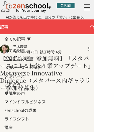
ご相談
AIが答えを出す時代に、自分の「問い」に出会う。
記事
全ての記事
三木康司
全ての記事
2022年2月23日
読了時間: 6分
【20名限定：参加無料】「メタバ
先輩たちの物語
ースによる伝統産業アップデート」
メタバースイベント
Metaverse Innovative
メタバース
Dialogue（メタバース内ギャラリ
お知らせ
ー参加枠募集）
受講生の声
マインドフルビジネス
zenschoolの成果
ライフシフト
講座