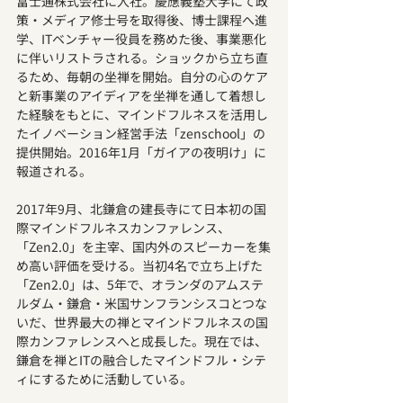
富士通株式会社に入社。慶應義塾大学にて政
策・メディア修士号を取得後、博士課程へ進
学、ITベンチャー役員を務めた後、事業悪化
に伴いリストラされる。ショックから立ち直
るため、毎朝の坐禅を開始。自分の心のケア
と新事業のアイディアを坐禅を通して着想し
た経験をもとに、マインドフルネスを活用し
たイノベーション経営手法「zenschool」の
提供開始。2016年1月「ガイアの夜明け」に
報道される。
2017年9月、北鎌倉の建長寺にて日本初の国
際マインドフルネスカンファレンス、
「Zen2.0」を主宰、国内外のスピーカーを集
め高い評価を受ける。当初4名で立ち上げた
「Zen2.0」は、5年で、オランダのアムステ
ルダム・鎌倉・米国サンフランシスコとつな
いだ、世界最大の禅とマインドフルネスの国
際カンファレンスへと成長した。現在では、
鎌倉を禅とITの融合したマインドフル・シテ
ィにするために活動している。