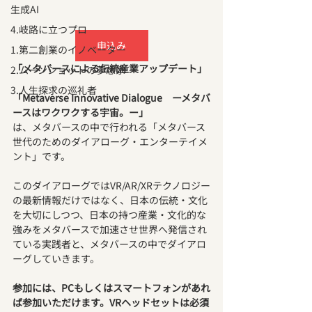
生成AI
4.岐路に立つプロ
申込み
1.第二創業のイノベーター
「メタバースによる伝統産業アップデート」
2.ムーンショットの夢想家
3.人生探求の巡礼者
「Metaverse Innovative Dialogue　ーメタバ
ースはワクワクする宇宙。ー」
は、メタバースの中で行われる「メタバース
世代のためのダイアローグ・エンターテイメ
ント」です。
このダイアローグではVR/AR/XRテクノロジー
の最新情報だけではなく、日本の伝統・文化
を大切にしつつ、日本の持つ産業・文化的な
強みをメタバースで加速させ世界へ発信され
ている実践者と、メタバースの中でダイアロ
ーグしていきます。
参加には、PCもしくはスマートフォンがあれ
ば参加いただけます。VRヘッドセットは必須