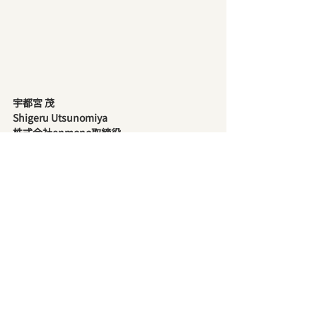
宇都宮 茂
Shigeru Utsunomiya
株式会社enmono取締役。
同志社大学卒業後、スズキ株式会社にて生産
技術職を18年経験した後、町工場にて生産技
術課長職を経て、中小製造業支援ベンチャ
ー、NCネットワークに入社し三木と出会う。
そこで生産技術兼調達担当部長として試作品
製造先選定、部品調達等の営業支援に従事。
その後、2009年三木とともに株式会社
enmonoを起業。発電会議というアイデア発
想ワークショップのファシリテーションを2
年間務めてきた経験から、自社製品開発のア
イデア抽出に強みを持つ。