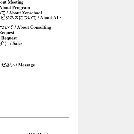
t Meeting
out Program
/ About Zenschool
ジネスについて / About AI・
/ About Consulting
equest
 Request
/ Sales