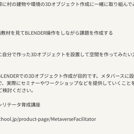
際に村の建物や環境の3Dオブジェクト作成に一緒に取り組んで
画教材を見てBLENDER操作をしながら課題を作成する
に自分で作った3Dオブジェクトを設置して空間を作ってみたい
LENDERでの3Dオブジェクト作成が目的です。メタバースに
で、実際にセミナーやワークショップなどを提供していくこと
ご検討ください。
シリテータ育成講座
hool.jp/product-page/MetaverseFacilitator