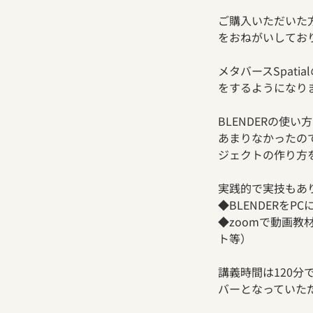
ご購入いただいた方
をおねがいしてお
メタバースSpat
をするようになり
BLENDERの使
あまりなかったの
ジェクトの作り方
実践的で実技もあ
◆BLENDERを
◆zoomで動画教
ト等）
講義時間は120分
バーとなっていた