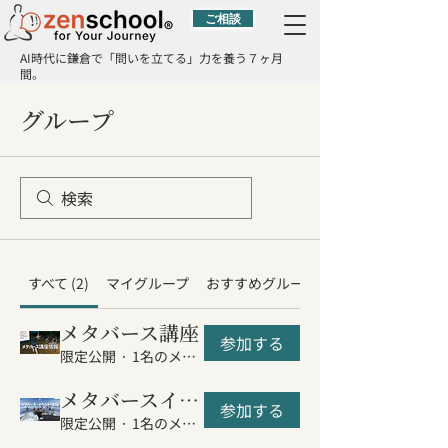
ご相談
AI時代に鎌倉で「問いを立てる」力を養う７ヶ月
間。
グループ
すべて (2)
マイグループ
おすすめグループ
メタバース講座
参加する
限定公開
·
1名のメンバー
メタバースイベント
参加する
限定公開
·
1名のメンバー