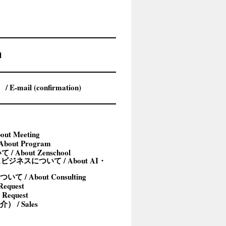
t Meeting
out Program
/ About Zenschool
ジネスについて / About AI・
/ About Consulting
equest
 Request
/ Sales