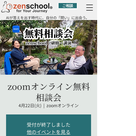
ご相談
AIが答えを出す時代に、自分の「問い」に出会う。
zoomオンライン無料
相談会
4月22日(火)
  |  
zoomオンライン
受付が終了しました
他のイベントを見る