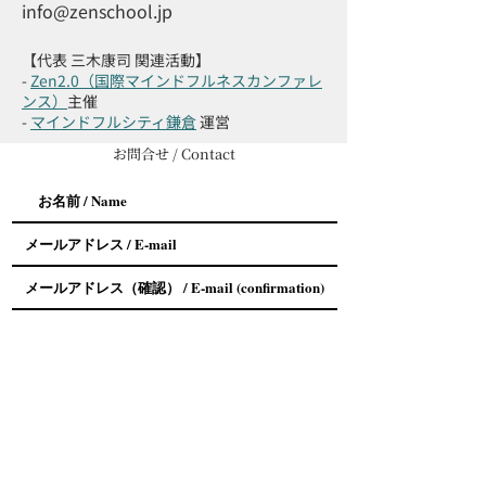
info@zenschool.jp
【代表 三木康司 関連活動】
-
Zen2.0（国際マインドフルネスカンファレ
ンス）
主催
-
マインドフルシティ鎌倉
運営
お問合せ / Contact
お問い合わせ内容
*
相談会について / About Meeting
社員研修について / About Program
zenschool全般について / About Zenschool
生成AI・メタバースビジネスについて / About
AI・Metaverse Business
コンサルティングについて / About Consulting
講演依頼 / Seminor Request