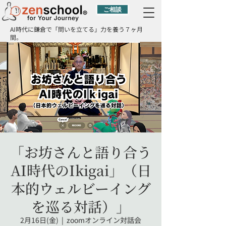
ご相談
AI時代に鎌倉で「問いを立てる」力を養う７ヶ月
間。
「お坊さんと語り合う
AI時代のIkigai」（日
本的ウェルビーイング
を巡る対話）」
2月16日(金)
  |  
zoomオンライン対話会