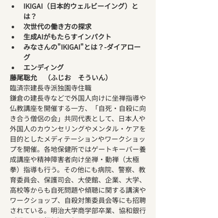
IKIGAI（日本的ウェルビーイング）と
は？
次世代の働き方の探求
生成AIがもたらすインパクト
みなさんの"IKIGAI"とは？-ダイアロー
グ
エンディング
藤尾聡允　（ふじお　そういん）
臨済宗建長寺派独園寺住職
鎌倉の建長寺などで外国人向けに坐禅指導や
仏教講座を開催する一方、「自死・自殺に向
き合う僧侶の会」共同代表として、日本人や
外国人のカウンセリングやメンタル・ケアを
目的としたメディテーションやワークショッ
プを開催。各地保健所ではゲートキーパー養
成講座や精神障害者向け坐禅・動禅（太極
拳）指導も行う。その他にも病院、警察、教
育委員会、保護司会、大使館、企業、大学、
高校等からも自死問題や傾聴に関する講演や
ワークショップ、自殺対策委員会等にも招聘
されている。明治大学商学部卒業、協和銀行