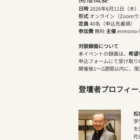
日時
 2026年6月11日（木）19
形式
 オンライン（Zoomウ
定員
 40名（申込先着順） 
参加費
 無料 
主催
 enmono
対談録画について
本イベントの録画は、
希望
申込フォームにて受け取り
開催後1〜2週間以内に、限
登壇者プロフィー
松
学
を
社