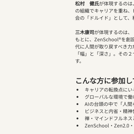
松村　健氏
が体現するのは、
の組織でキャリアを重ね、
会の「ドルイド」として、
三木康司
が体現するのは、「
もとに、ZenSchool®
代に人間が取り戻すべき力
「幅」と「深さ」。その２
す。
こんな方に参加し
キャリアの転換点にいる
グローバルな環境で働
AIの台頭の中で「人
ビジネスと内省・精神
禅・マインドフルネス
ZenSchool・Ze