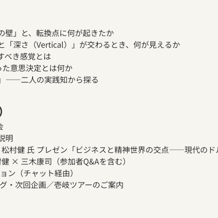
の壁」と、転換点に何が起きたか
）」と「深さ（Vertical）」が交わるとき、何が見えるか
すべき感覚とは
った意思決定とは何か
」――二人の実践知から探る
）
会
説明
9:25 松村健 氏 プレゼン「ビジネスと精神世界の交点――現代
：松村健 × 三木康司（参加者Q&Aを含む） 
セッション（チャット経由） 
ロージング・次回企画／壱岐ツアーのご案内