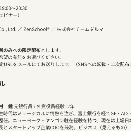
:00〜20:30 
ェビナー） 
 Co., Ltd. ／ ZenSchool® ／ 株式会社チームダルマ 
者のみへの限定配布
とします。
希望の有無をお選びください。
定URLをメールにてお送りします。（SNSへの転載・二次配
ル
村　健
 元銀行員 / 外資役員経験12年
生時代はミュージカルに情熱を注ぎ、富士銀行を経てGE・AI
歴任。ニューヨーク・ヤンゴン駐在経験を持つ。現在は上場日
長とスタートアップ企業COOを兼務。ビジネス（見えるもの）