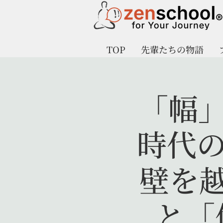
TOP
先輩たちの物語
「幅」
時代の
壁を
と「