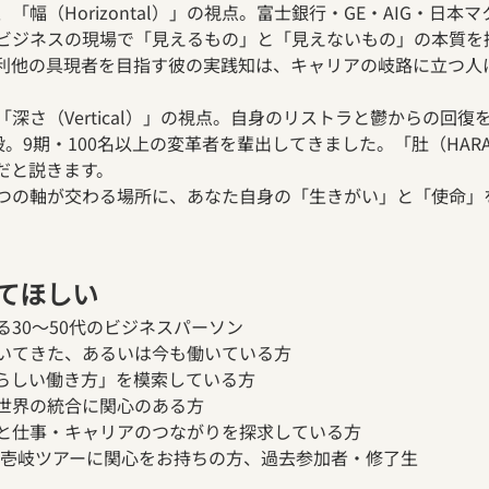
「幅（Horizontal）」の視点。富士銀行・GE・AIG・日
ビジネスの現場で「見えるもの」と「見えないもの」の本質を
利他の具現者を目指す彼の実践知は、キャリアの岐路に立つ人
深さ（Vertical）」の視点。自身のリストラと鬱からの回
を創設。9期・100名以上の変革者を輩出してきました。「肚（HA
だと説きます。
つの軸が交わる場所に、あなた自身の「生きがい」と「使命」
てほしい
30〜50代のビジネスパーソン
いてきた、あるいは今も働いている方
間らしい働き方」を模索している方
世界の統合に関心のある方
と仕事・キャリアのつながりを探求している方
n2.0・壱岐ツアーに関心をお持ちの方、過去参加者・修了生