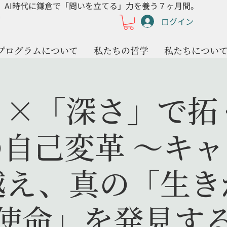
AI時代に鎌倉で「問いを立てる」力を養う７ヶ月間。
ログイン
プログラムについて
私たちの哲学
私たちについ
×「深さ」で拓
自己変革 〜キ
越え、真の「生き
使命」を発見す