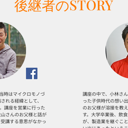
後継者のSTORY
ol（当時はマイクロモノづ
講座の中で、小林さ
講される経緯として、
った子供時代の想い
す。講座を営業に行った
のお父様が溶接を教
秋山さんのお父様と話が
す。大学卒業後、飲
を受講する意思がなかっ
が、製造業を継ぐこ