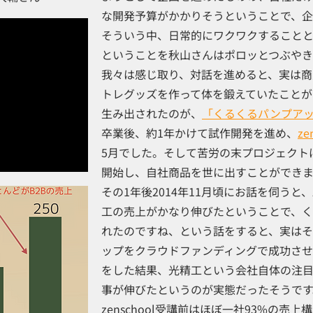
な開発予算がかかりそうということで、
そういう中、日常的にワクワクすること
ということを秋山さんはポロッとつぶやき
我々は感じ取り、対話を進めると、実は商
トレグッズを作って体を鍛えていたことが
生み出されたのが、
「くるくるパンプア
卒業後、約1年かけて試作開発を進め、
ze
5月でした。そして苦労の末プロジェクトは
開始し、自社商品を世に出すことができ
その1年後2014年11月頃にお話を伺うと、z
工の売上がかなり伸びたということで、
れたのですね、という話をすると、実は
ップをクラウドファンディングで成功さ
をした結果、光精工という会社自体の注
事が伸びたというのが実態だったそうです
zenschool受講前はほぼ一社93%の売