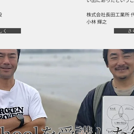
い出にあったという
役
株式会社長田工業所 
小林 輝之
しく
さ
schoolを受講し