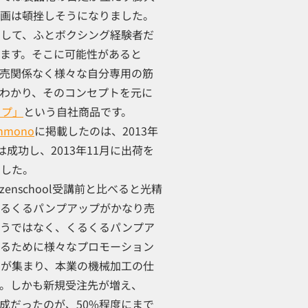
企画は頓挫しそうになりました。
として、ふとボクシング経験者だ
ます。そこに可能性があると
売関係なく様々な自分専用の筋
わかり、そのコンセプトを元に
ップ」
という自社商品です。
nmono
に掲載したのは、2013年
成功し、2013年11月に出荷を
ました。
enschool受講前と比べると光精
くるくるパンプアップがかなり売
そうではなく、くるくるパンプア
せるために様々なプロモーション
目が集まり、本業の機械加工の仕
。しかも新規受注先が増え、
上構成だったのが、50%程度にまで