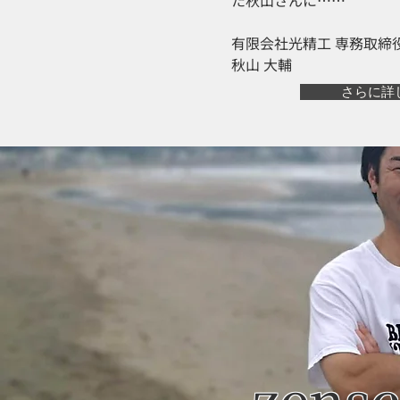
た秋山さんに……
有限会社光精工 専務取締
秋山 大輔
さらに詳
zen