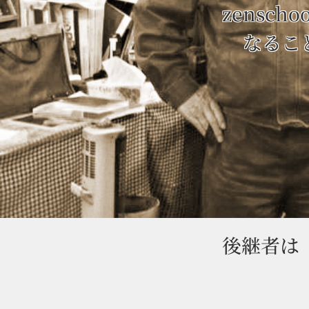
zensc
なるこ
後継者は