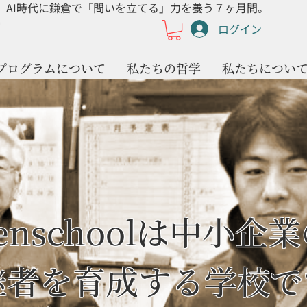
AI時代に鎌倉で「問いを立てる」力を養う７ヶ月間。
ログイン
プログラムについて
私たちの哲学
私たちについ
enschoolは中小企
継者を育成する学校で