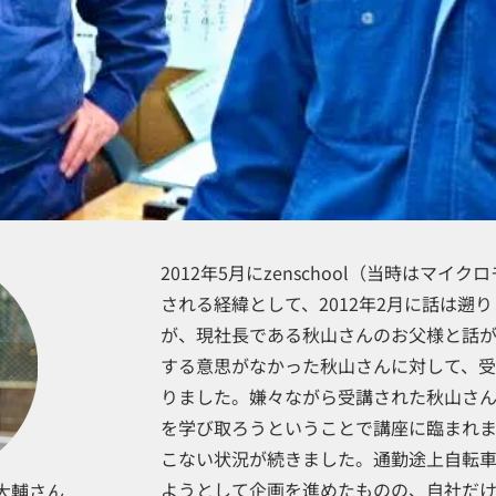
2012年5月にzenschool（当時はマ
される経緯として、2012年2月に話は遡
が、現社長である秋山さんのお父様と話
する意思がなかった秋山さんに対して、
りました。嫌々ながら受講された秋山さ
を学び取ろうということで講座に臨まれ
こない状況が続きました。通勤途上自転
ようとして企画を進めたものの、自社だ
山大輔さん