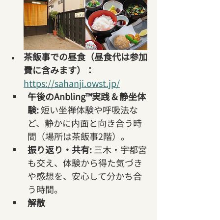
茶飯事での昼食（昼食代は参加
費に含みます）：
https://sahanji.owst.jp/
午後のAnbling™実践 & 静坐体
験:
 短い坐禅体験や呼吸法な
ど、静かに内面と向き合う時
間（場所は茶飯事2階）。
振り返り・共有:
 三木・宇都宮
も交え、体験から得た気づき
や感想を、安心して分かち合
う時間。
解散