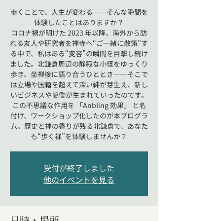
歩くことで、人生が変わる――そんな瞬間を
体験したことはありますか？
コロナ禍が明けた 2023 年以降、海外から訪
れる友人や研究者を禅寺へ“ご一緒に散策”す
る中で、私はある“変容”の瞬間を目撃し続け
ました。北鎌倉周辺の静寂な小径をゆっくり
歩き、坐禅後に語り合うひととき――そこで
は立場や国籍を超えて深い絆が芽生え、新し
いビジネスや協働が生まれていったのです。
この不思議な作用を 「Anbling 効果」 と名
付け、ワークショップ化したのが本プログラ
ム。歴史と禅の香りが残る北鎌倉で、あなた
も“歩く禅”を体験しませんか？
受付が終了しました
他のイベントを見る
日時・場所