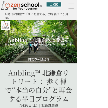
ご相談
AI時代に鎌倉で「問いを立てる」力を養う７ヶ月
間。
Anbling™ 北鎌倉リ
トリート： 歩く禅
で“本当の自分”と再会
する半日プログラム
7月26日(土)
  |  
北鎌倉周辺