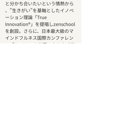
と分かち合いたいという情熱から 
、”生きがい”を基軸としたイノベ
ーション理論「True 
Innovation®」を提唱しzenschool
を創設。さらに、日本最大級のマ
インドフルネス国際カンファレン
ス「Zen2.0」を共同で立ち上げ代
表理事を務める 。鎌倉から
「Mindful City Kamakura」構想 
 を推進し、現代社会におけるマイ
ンドフルネスの可能性を探求し続
けている。 三木のその他の活動に
ついては
こちら
を御覧ください。
【開催概要】
日時:
 2025年7月26日(土)9:00