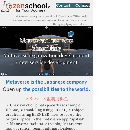
Contact 丨 Contact
Metaverse's own product seminar is Kamakura's ZENschool |
Business realization from various works based on true innovation
theory applying mindfulness
Metaverse business
consulting
Metaverse organization development
/ new service development
Metaverse is the Japanese company
Open up
the possibilities to the
world.
メタバース組利用料金
・ Creation of original space 3D scanning on
iPhone, 3D modeling using 3D CAD, 3D object
creation using BLENDER, how to set up the
original space in the metaverse app "Spatial"
・ Metaverse facilitator training Metaverse
app operation, team building , Dialogue,