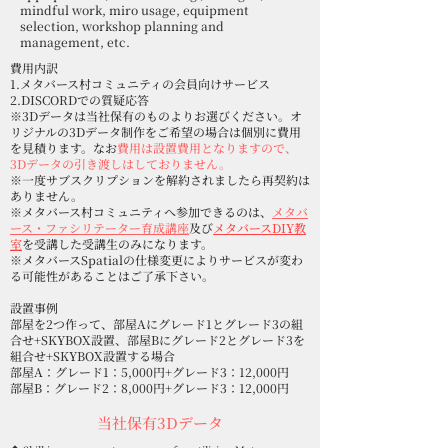
mindful work, miro usage, equipment
selection, workshop planning and
management, etc.
費用内訳
1.メタバース村コミュニティの会員向けサービス
2.DISCORDでの質疑応答
​※3Dデータは当社保有のものよりお選びください。オ
リジナルの3Dデータ制作をご希望の場合は個別に費用
を見積ります。なお
費用は設置費用となりますので、
3Dデータの引き渡しはしておりません。
※一度サブスクリプションを解約されましたら再契約は
ありません。
※メタバース村コミュニティへ参加できるのは、
メタバ
ース・ファシリテーター育成講座
及び
メタバースDIY教
室
を受講した受講生のみになります。
​※メタバースSpatialの仕様変更によりサービスが変わ
る可能性があることはご了承下さい。
設置事例
部屋を2つ作って、部屋Aにグレード1とグレード3の組
合せ+SKYBOX設置、部屋Bにグレード2とグレード3を
組合せ+SKYBOX設置する場合
部屋A：グレード1：5,000円+グレード3：12,000円
部屋B：​グレード2：8,000円+​グレード3：12,000円
当社保有3Dデータ