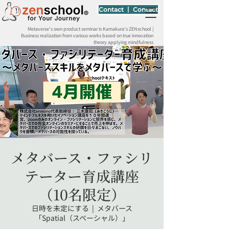
Contact 丨 Contact
Metaverse's own product seminar is Kamakura's ZENschool |
Business realization from various works based on true innovation
theory applying mindfulness
メタバース・ファシリ
テーター育成講座
（10名限定）
日時を未定にする
  |  
メタバース
「Spatial（スペーシャル）」