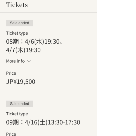
Tickets
Sale ended
Ticket type
08期：4/6(水)19:30、
4/7(木)19:30
More info
Price
JP¥19,500
Sale ended
Ticket type
09期：4/16(土)13:30-17:30
Price