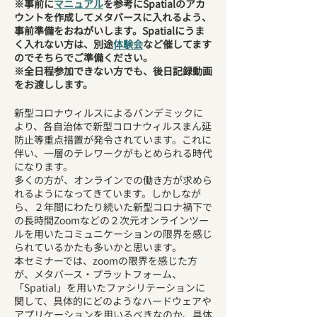
※事前に
マニュアル
を参考にSpatialのアカ
ウントを作成してメタバースに入れるよう、
事前準備をおねがいします。Spatialにうま
く入れない方は、別途
体験会
など催してます
のでそちらでご準備ください。
※全日程参加できない方でも、後日記録動画
をお渡しします。
新型コロナウィルスによるパンデミックに
より、各自治体で新型コロナウィルスまん延
防止等重点措置が発令されています。これに
伴い、一層のテレワークがもとめられる時代
になります。
多くの方が、オンラインでの働き方が求めら
れるようになってきています。しかしなが
ら、２年間にわたり続いた新型コロナ禍下で
の長時間Zoomなどの２次元オンラインツー
ルを用いたコミュニケーションの限界を感じ
られているかたも多いかと思います。
本セミナーでは、zoomの限界を感じた方
が、メタバース・プラットフォーム、
「Spatial」を用いたファシリテーションに
関して、具体的にどのようなハードウェアや
アプリケーションを用いるべきなのか、具体