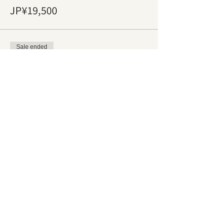
JP¥19,500
Sale ended
Ticket type
10期：4/29(金)13:30-17:30
Price
JP¥19,500
Share this event
BLOG
terms of service
FAQ
Company Profile