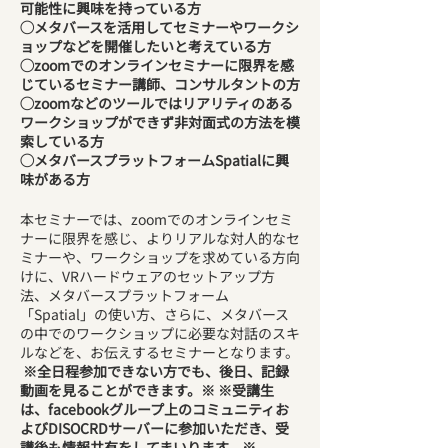
可能性に興味を持っている方
◯メタバースを活用してセミナーやワークシ
ョップなどを開催したいと考えている方
◯zoomでのオンラインセミナーに限界を感
じているセミナー講師、コンサルタントの方
◯zoomなどのツールではリアリティのある
ワークショップができず非対面式の方法を模
索している方
◯メタバースプラットフォームSpatialに興
味がある方
本セミナーでは、zoomでのオンラインセミ
ナーに限界を感じ、よりリアルな対人的なセ
ミナーや、ワークショップを求めている方向
けに、VRハードウェアのセットアップ方
法、メタバースプラットフォーム
「Spatial」の使い方、さらに、メタバース
の中でのワークショップに必要な対話のスキ
ルなどを、お伝えするセミナーとなります。
※全日程参加できない方でも、後日、記録
動画を見ることができます。※
※受講生
は、facebookグループ上のコミュニティお
よびDISOCRDサーバーに参加いただき、受
講後も情報共有をしてまいります。※