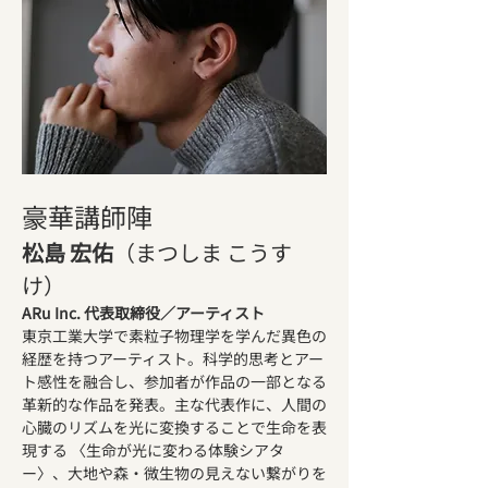
豪華講師陣
松島 宏佑
（まつしま こうす
け）
ARu Inc. 代表取締役／アーティスト
東京工業大学で素粒子物理学を学んだ異色の
経歴を持つアーティスト。科学的思考とアー
ト感性を融合し、参加者が作品の一部となる
革新的な作品を発表。主な代表作に、人間の
心臓のリズムを光に変換することで生命を表
現する 〈生命が光に変わる体験シアタ
ー〉、大地や森・微生物の見えない繋がりを