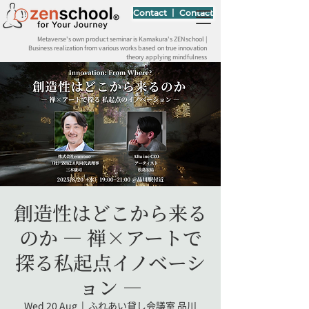
Contact 丨 Contact
Metaverse's own product seminar is Kamakura's ZENschool |
Business realization from various works based on true innovation
theory applying mindfulness
創造性はどこから来る
のか ― 禅×アートで
探る私起点イノベーシ
ョン ―
Wed 20 Aug
  |  
ふれあい貸し会議室 品川