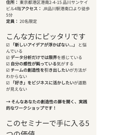
住所：
 東京都港区港南2-4-15 品川サンケイ
ビル4階
アクセス：
 JR品川駅港南口より徒歩
5分
定員：
 20名限定
こんな方にピッタリです
☑️ 
「新しいアイデアが浮かばない...」
 と悩
んでいる
☑️ 
データ分析だけでは限界
を感じている
☑️ 
自分の感性が鈍っている
気がする
☑️ 
チームの創造性を引き出したい
が方法が
わからない
☑️ 
「好き」をビジネスに活かしたい
が道筋
が見えない
→ そんなあなたの創造性の扉を開く、実践
的なワークショップです！
このセミナーで手に入る5
つの価値