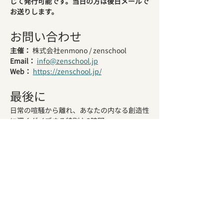
じて発行可能です。当日の方は後日メールで
お送りします。
お問い合わせ
主催：
 株式会社enmono / zenschool
Email：
info@zenschool.jp
Web：
https://zenschool.jp/
最後に
日常の喧騒から離れ、あなたの内なる創造性
に深くダイブする特別な2時間。
あなたの「好き」が、世界を変えるイノベー
ションの出発点になるかもしれません。
AI時代だからこそ、人間にしかできない創造
性を。この機会を逃さず、新しい自分と出会
ってください。
定員20名限定・先着順となります