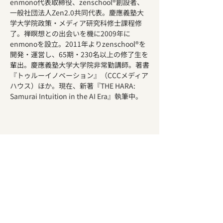
enmono代表取締役、zenschool®創設者、
一般社団法人Zen2.0共同代表。慶應義塾大
学大学院政策・メディア研究科修士課程修
了。禅瞑想との出会いを機に2009年に
enmonoを設立。2011年よりzenschool®を
開発・運営し、65期・230名以上の修了生を
輩出。慶應義塾大学大学院非常勤講師。著書
『トゥルーイノベーション』（CCCメディア
ハウス）ほか。現在、新著『THE HARA: 
Samurai Intuition in the AI Era』執筆中。
対談動画について
当日の対談は録画し、ご希望の方へ後日限定
配布します（申込時にアンケートにてご意向
をお聞きします）。アーカイブ配信・一般公
開は行いません。ぜひ当日、リアルタイムで
ご参加ください。