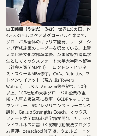
山田美樹（やまだ・みき）
 世界120カ国、約
4万人のヘルスケア系グローバル企業にて、
グローバル全体のキャリア開発、リーダーシ
ップ育成施策のリーダーを努めている。上智
大学比較文化学部卒業後、英国政府招聘奨学
生としてオックスフォード大学大学院へ留学
（社会人類学M.Phil）、ロンドン・ビジネ
ス・スクールMBA修了。CVA、Deloitte、ワ
トソンワイアット（現Willis Towers 
Watson）、J&J、Amazon等を経て、20年
以上、100社超の大手グローバル企業の組
織・人事支援業務に従事。GCDFキャリアカ
ウンセラー、認定レジリエンストレーニング
講師、Gallup Strengths Coach、オックス
フォード大学臨床心理学部が開発した、マイ
ンドフルネスに基づく認知行動療法プログラ
ム講師。zenschool修了後、ウェルビーイン