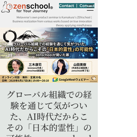
Contact 丨 Contact
Metaverse's own product seminar is Kamakura's ZENschool |
Business realization from various works based on true innovation
theory applying mindfulness
グローバル組織での経
験を通じて気がつい
た、AI時代だからこ
その「日本的霊性」の