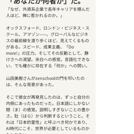
「あなたが何者か」だ。
「なぜ、外資系企業で長年キャリアを積んだ
人ほど、禅に惹かれるのか。」
オックスフォード、ロンドン・ビジネス・ス
クール、アマゾン——。グローバルなビジネ
スの最前線を渡り歩くほど、見えてくるもの
がある。スピード、成果主義、「Do 
more!」の圧力。そしてその反動として、静
けさへの渇望。余白への感覚。言語化できな
い、でも確かに存在する「何か」への問い。
山田美樹さんがzenschoolの門を叩いたの
は、そんな背景があった。
そこで彼女が再発見したのは、ずっと自分の
内側にあったものだった。日本語にしかない
間（ま）の感覚。説明しすぎないことの豊か
さ。肚（はら）から判断するということ。そ
れは「日本的霊性」と呼ぶべき何かであり、
AI時代にこそ、世界が必要としているものか