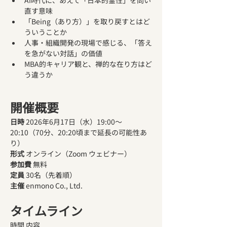
AI時代に、あえて「日本的霊性」を問い
直す意味
「Being（あり方）」を取り戻すとはど
ういうことか
人事・組織開発の現場で感じる、「答え
を急がない対話」の価値
MBA的キャリア観と、禅的な在り方はど
う違うか
開催概要
日時
 2026年6月17日（水）19:00〜
20:10（70分、20:20頃まで延長の可能性あ
り） 
形式
 オンライン（Zoom ウェビナー） 
参加費
 無料 
定員
 30名（先着順） 
主催
 enmono Co., Ltd. 
タイムライン
時間 内容 