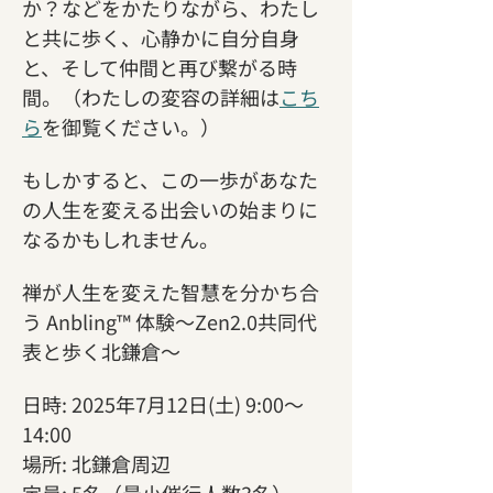
か？などをかたりながら、わたし
と共に歩く、心静かに自分自身
と、そして仲間と再び繋がる時
間。（わたしの変容の詳細は
こち
ら
を御覧ください。）
もしかすると、この一歩があなた
の人生を変える出会いの始まりに
なるかもしれません。
禅が人生を変えた智慧を分かち合
う Anbling™ 体験〜Zen2.0共同代
表と歩く北鎌倉〜
日時: 2025年7月12日(土) 9:00〜
14:00
場所: 北鎌倉周辺
定員: 5名（最小催行人数3名）