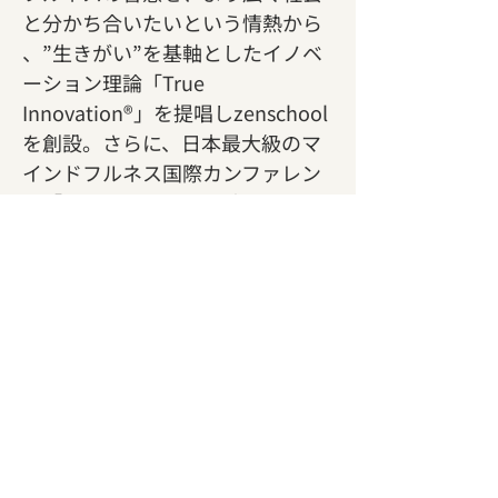
と分かち合いたいという情熱から 
、”生きがい”を基軸としたイノベ
ーション理論「True 
Innovation®」を提唱しzenschool
を創設。さらに、日本最大級のマ
インドフルネス国際カンファレン
ス「Zen2.0」を共同で立ち上げ代
表理事を務める 。鎌倉から
「Mindful City Kamakura」構想 
 を推進し、現代社会におけるマイ
ンドフルネスの可能性を探求し続
けている。 三木のその他の活動に
ついては
こちら
を御覧ください。
【開催概要】
日時:
 2025年7月12日(土)9:00