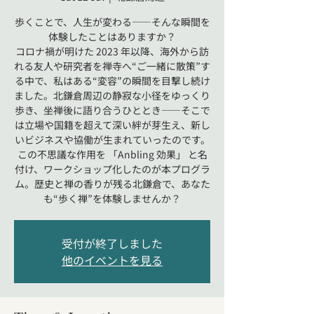
歩くことで、人生が変わる――そんな瞬間を
体験したことはありますか？
コロナ禍が明けた 2023 年以降、海外から訪
れる友人や研究者を禅寺へ“ご一緒に散策”す
る中で、私はある“変容”の瞬間を目撃し続け
ました。北鎌倉周辺の静寂な小径をゆっくり
歩き、坐禅後に語り合うひととき――そこで
は立場や国籍を超えて深い絆が芽生え、新し
いビジネスや協働が生まれていったのです。
この不思議な作用を 「Anbling 効果」 と名
付け、ワークショップ化したのが本プログラ
ム。歴史と禅の香りが残る北鎌倉で、あなた
も“歩く禅”を体験しませんか？
受付が終了しました
他のイベントを見る