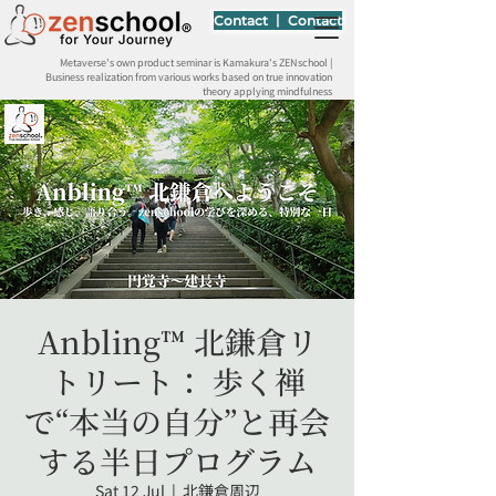
Contact 丨 Contact
Metaverse's own product seminar is Kamakura's ZENschool |
Business realization from various works based on true innovation
theory applying mindfulness
Anbling™ 北鎌倉リ
トリート： 歩く禅
で“本当の自分”と再会
する半日プログラム
Sat 12 Jul
  |  
北鎌倉周辺