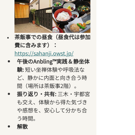
茶飯事での昼食（昼食代は参加
費に含みます）：
https://sahanji.owst.jp/
午後のAnbling™実践 & 静坐体
験:
 短い坐禅体験や呼吸法な
ど、静かに内面と向き合う時
間（場所は茶飯事2階）。
振り返り・共有:
 三木・宇都宮
も交え、体験から得た気づき
や感想を、安心して分かち合
う時間。
解散