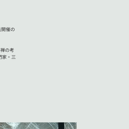
過去開催の
る禅の考
門家・三