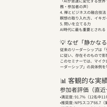
「AIが急速に変化する世
務・参加者の声）
4. 禅とビジネスの融合技法
瞑想の取り入れ方、イキガイ、T
5. 問いを立てる力
AI時代に最も重要とされ
💡 なぜ「静か
従来のリーダーシップは「
に従い、存在そのもので影
このセミナーでは、マイク
ーダーシップ」の具体例を
📊 客観的な実
参加者評価（直近
•満足度: 91.7%（12名中
•推奨度: NPSスコア66.