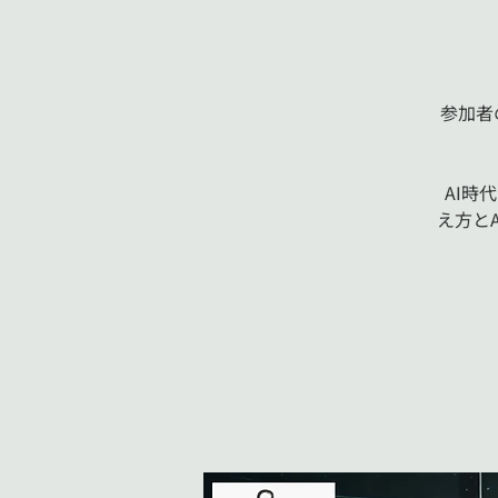
参加者の
AI時
え方と