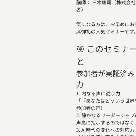
講師： 三木康司（株式会社en
者）
気になる方は、お早めにお
席御礼の人気セミナーです
🎯 このセミ
と
参加者が実証済み
力
1. 内なる声に従う力
「『あなたはどういう世界
参加者の声）
2. 静かなるリーダーシッ
声高に指示するのではなく
3. AI時代の変化への対応力