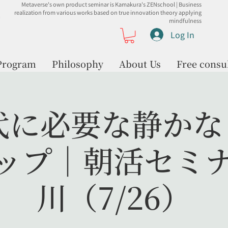
Metaverse's own product seminar is Kamakura's ZENschool | Business
realization from various works based on true innovation theory applying
mindfulness
Log In
Program
Philosophy
About Us
Free consu
代に必要な静か
ップ｜朝活セミ
川（7/26）