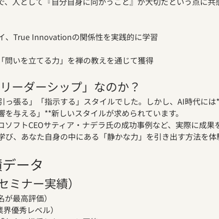
界で、人として『自分自身に向かうこと』が大切だという点に共感
rue Innovationの関係性を実践的に学習
る「問いを立てる力」を禅の教えを通じて獲得
なるリーダーシップ」なのか？
引っ張る」「指示する」スタイルでした。しかし、AI時代には*
響を与える」**新しいスタイルが求められています。
ロソフトCEOサティア・ナデラ氏の成功事例など、実際に成果
学び、あなた自身の中にある「静かな力」を引き出す方法を体
績データ
セミナー実績）
11名が最高評価）
7（業界優秀レベル）